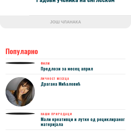
ЈОШ ЧЛАНАКА
Популарно
ФИЛМ
Предлози за месец април
ЛИЧНОСТ МЕСЕЦА
Драгана Мићаловић
НАШИ ПРИРОДАЦИ
Мали креативци и лутке од рециклираног
материјала