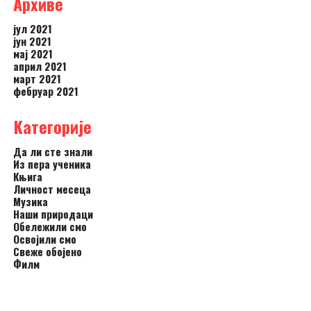
Архиве
јул 2021
јун 2021
мај 2021
април 2021
март 2021
фебруар 2021
Категорије
Да ли сте знали
Из пера ученика
Књига
Личност месеца
Музика
Наши природаци
Обележили смо
Освојили смо
Свеже обојено
Филм