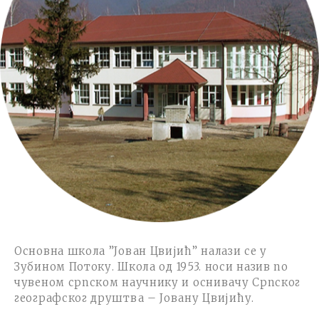
Основна школа ”Јован Цвијић”
налази се у
Зубином Потоку.
Школа од 1953. носи назив по
чувеном српском научнику и оснивачу Српског
географског друштва – Јовану Цвијићу.