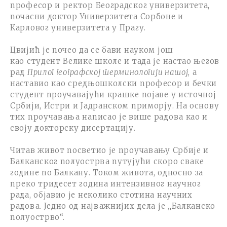
професор и ректор Београдског универзитета,
почасни доктор Универзитета Сорбоне и
Карловог универзитета у Прагу.
Цвијић је почео да се бави науком још
као студент Велике школе и тада је настао његов
рад
Прилог географској терминологији нашој
, а
наставио као средњошколски професор и бечки
студент проучавајући крашке појаве у источној
Србији, Истри и Јадранском приморју. На основу
тих проучавања написао је више радова као и
своју докторску дисертацију.
Читав живот посветио је проучавању Србије и
Балканског полуострва путујући скоро сваке
године по Балкану. Током живота, односно за
преко тридесет година интензивног научног
рада, објавио је неколико стотина научних
радова. Једно од најважнијих дела је „Балканско
полуострво“.