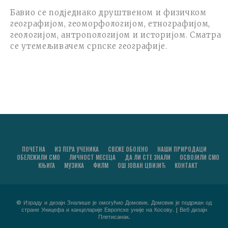
Бавио се подједнако друштвеном и физичком
географијом, геоморфологијом, етнографијом,
геологијом, антропологијом и историјом. Сматра
се утемељивачем српске географије.
ПОЧЕТНА
ИЗ ПЕРА УЧЕНИКА
СВЕЖЕ ОБОЈЕНО
НАШИ ПРИРОДАЦИ
ОБЕЛЕЖИЛИ СМО
ЛИЧНОСТ МЕСЕЦА
ДА ЛИ СТЕ ЗНАЛИ
ОСВОЈИЛИ СМО
КЊИГА
МУЗИКА
ФИЛМ
ОШ ЈОВАН ЦВИЈИЋ
КОНТАКТ
© Израду и дизајн Зналише је омогућио Домовик. Домовик је подржан од
стране Уницефа и канцеларије Европске уније на Косову. | Веб дизајн
Плетисанак.