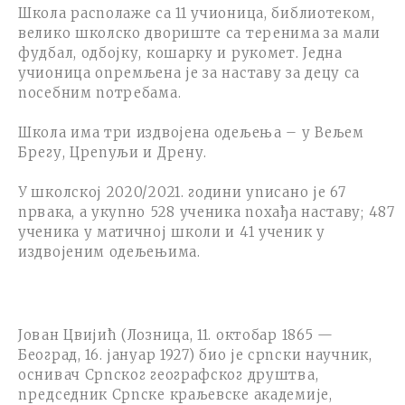
Школа располаже са 11 учионица, библиотеком,
велико школско двориште са теренима за мали
фудбал, одбојку, кошарку и рукомет. Једна
учионица опремљена је за наставу за децу са
посебним потребама.
Школа има три издвојена одељења – у Вељем
Брегу, Црепуљи и Дрену.
У школској 2020/2021. години уписано је 67
првака, а укупно 528 ученика похађа наставу
;
487
ученика у матичној школи и 41 ученик у
издвојеним одељењима.
Јован Цвијић (Лозница, 11. октобар 1865 —
Београд, 16. јануар 1927) био је српски научник,
оснивач Српског географског друштва,
председник Српске краљевске академије,