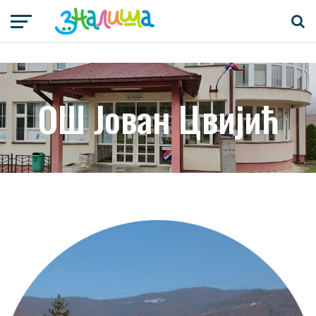
OШ Јован Цвијић